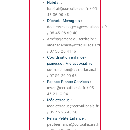
Habitat
:
habitat@ccrouillacais.fr / 05
45 96 99 45
Déchets Ménagers
:
dechetsmenagers@ccrouillacais.fr
/ 05 45 96 99 40
Aménagement du territoire :
amenagement@ccrouillacais.fr
/ 07 56 26 41 16
Coordination enfance-
jeunesse
/
Vie associative
:
coordination@ccrouillacais.fr
/ 07 56 26 10 63
Espace France Services
:
msap@ccrouillacais.fr / 05
45 21 10 94
Médiathèque
:
mediatheque@ccrouillacais.fr
/ 05 45 96 48 56
Relais Petite Enfance
:
petiteenfance@ccrouillacais.fr