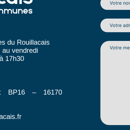
 du Rouillacais
i au vendredi
 à 17h30
et BP16 – 16170
acais.fr