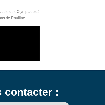
hauds, des Olympiades à
rts de Rouillac.
 contacter :