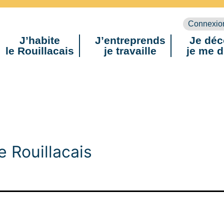
Connexio
J’habite
J’entreprends
Je déc
le Rouillacais
je travaille
je me d
 Rouillacais