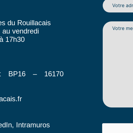
 du Rouillacais
i au vendredi
 à 17h30
et BP16 – 16170
acais.fr
edIn
,
Intramuros