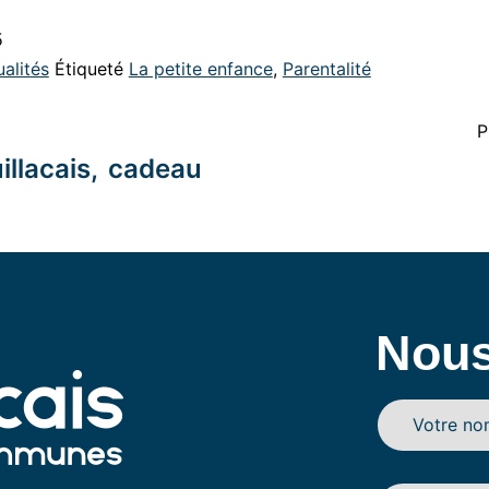
5
alités
Étiqueté
La petite enfance
,
Parentalité
P
illacais, cadeau
Nous