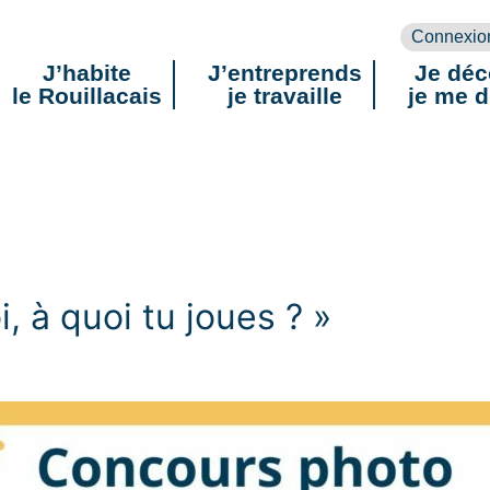
Connexio
J’habite
J’entreprends
Je déc
le Rouillacais
je travaille
je me d
, à quoi tu joues ? »