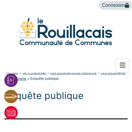
Connexion
Accueil
»
Je m’intéresse
»
Les documents de référence
»
Les documents
d’urbanisme
»
Enquête publique
Enquête publique