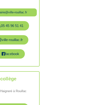
irie@ville-rouillac.fr
05 45 96 51 41
ville-rouillac.fr
facebook
 collège
 Haigneré à Rouillac