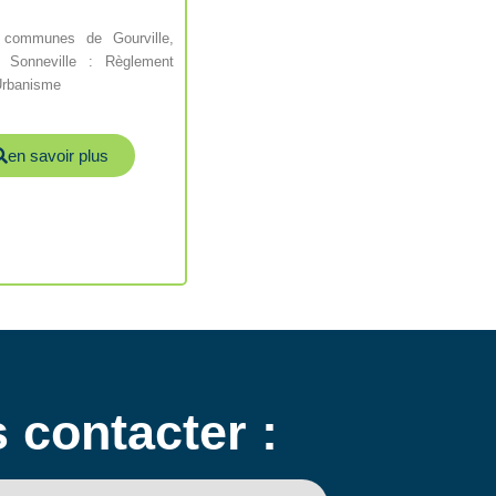
 communes de Gourville,
t Sonneville : Règlement
’Urbanisme
en savoir plus
 contacter :