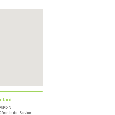
ntact
BOURDIN
Générale des Services