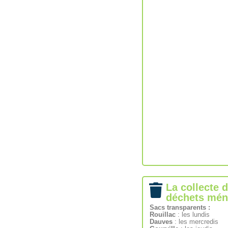
La collecte 
déchets mén
Sacs transparents :
Rouillac
: les lundis
Dauves
: les mercredis