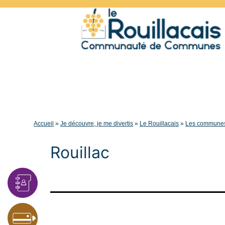
Accueil
»
Je découvre, je me divertis
»
Le Rouillacais
»
Les commune
Rouillac