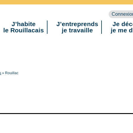
Connexio
J’habite
J’entreprends
Je déc
le Rouillacais
je travaille
je me d
s
»
Rouillac