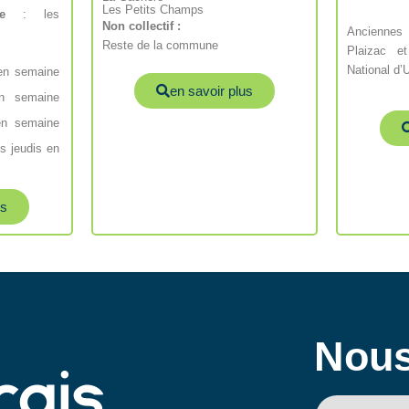
Les Petits Champs
e
: les
Non collectif :
Anciennes
Reste de la commune
Plaizac e
National d
 en semaine
en savoir plus
n semaine
en semaine
es jeudis en
us
Nous