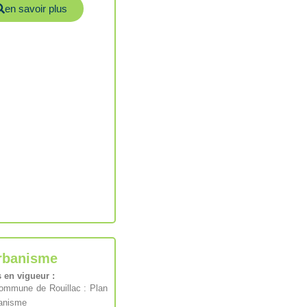
en savoir plus
rbanisme
en vigueur :
ommune de Rouillac : Plan
banisme