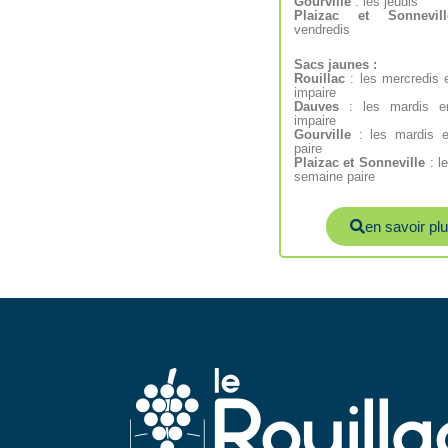
Gourville
: les jeudis
Plaizac et Sonnevill
vendredis
Sacs jaunes :
Rouillac
: les mercredis
impaire
Dauves
: les mardis e
impaire
Gourville
: les mardis 
paire
Plaizac et Sonneville
: l
semaine paire
en savoir pl