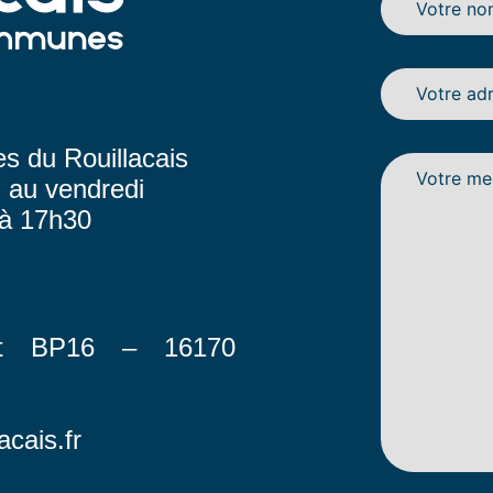
 du Rouillacais
i au vendredi
 à 17h30
et BP16 – 16170
acais.fr