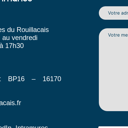
 du Rouillacais
i au vendredi
 à 17h30
et BP16 – 16170
acais.fr
edIn
,
Intramuros