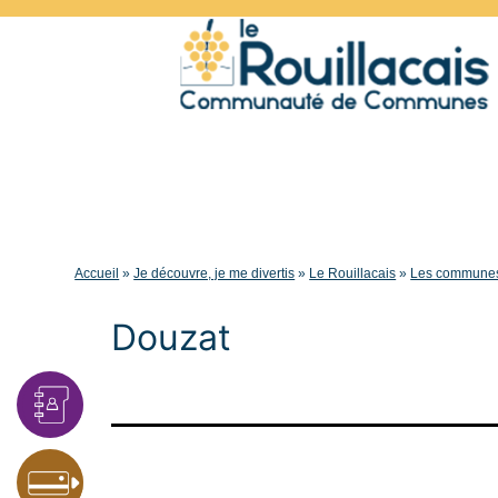
Accueil
»
Je découvre, je me divertis
»
Le Rouillacais
»
Les commune
Douzat