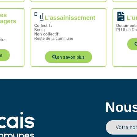
des
L'assainissement​
L'u
agers
Collectif :
Documents 
Bourg
PLUI du Rou
Non collectif :
Reste de la commune
aire
us
en savoir plus
Nous