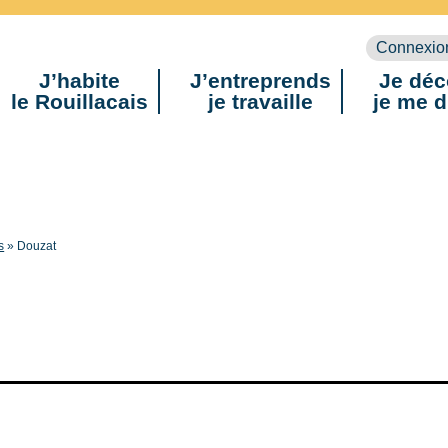
Connexio
J’habite
J’entreprends
Je déc
le Rouillacais
je travaille
je me d
s
»
Douzat