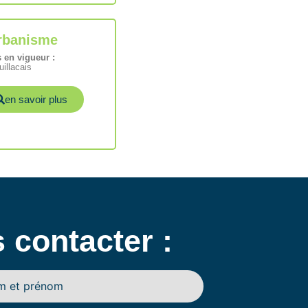
rbanisme
en vigueur :
illacais
en savoir plus
 contacter :