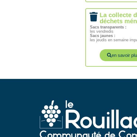
La collecte 
déchets mén
Sacs transparents :
les vendredis
Sacs jaunes :
les jeudis en semaine imp
en savoir pl