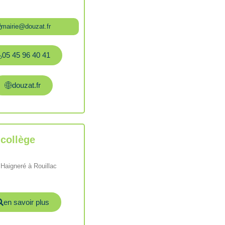
mairie@douzat.fr
05 45 96 40 41
douzat.fr
 collège
 Haigneré à Rouillac
en savoir plus